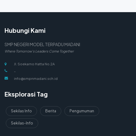
Hubungi Kami
SMP NEGERI MODEL TERPADU MADANI
Where Tomorrow's Leaders Come Together
Jl. Soekarno Hatta No.2A
-
info@smpnmadani.sch.id
Eksplorasi Tag
Sekilas Info
Berita
Pengumuman
Sekilas-Info