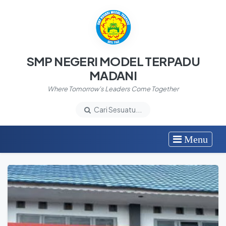
SMP NEGERI MODEL TERPADU
MADANI
Where Tomorrow's Leaders Come Together
Cari Sesuatu...
Menu