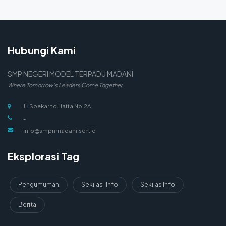
Hubungi Kami
SMP NEGERI MODEL TERPADU MADANI
Where Tomorrow's Leaders Come Together
Jl. Soekarno Hatta No.2A
-
info@smpnmadani.sch.id
Eksplorasi Tag
Pengumuman
Sekilas-Info
Sekilas Info
Berita