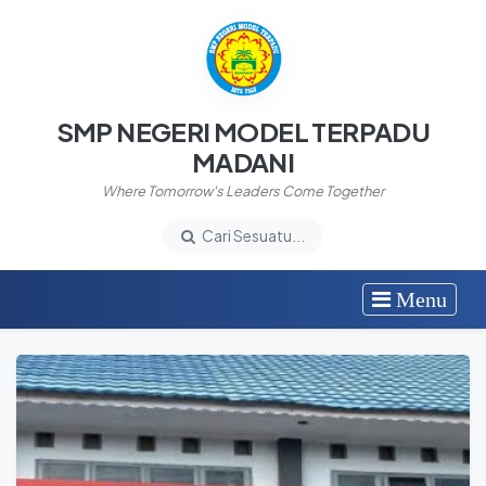
SMP NEGERI MODEL TERPADU
MADANI
Where Tomorrow's Leaders Come Together
Cari Sesuatu...
Menu