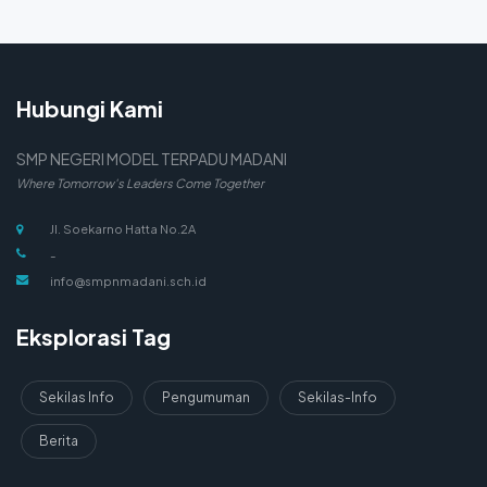
Hubungi Kami
SMP NEGERI MODEL TERPADU MADANI
Where Tomorrow's Leaders Come Together
Jl. Soekarno Hatta No.2A
-
info@smpnmadani.sch.id
Eksplorasi Tag
Sekilas Info
Pengumuman
Sekilas-Info
Berita