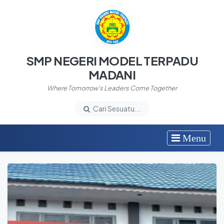
SMP NEGERI MODEL TERPADU
MADANI
Where Tomorrow's Leaders Come Together
Cari Sesuatu...
Menu