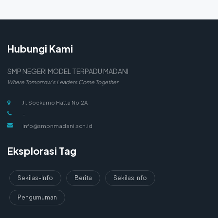
Hubungi Kami
SMP NEGERI MODEL TERPADU MADANI
Where Tomorrow's Leaders Come Together
Jl. Soekarno Hatta No.2A
-
info@smpnmadani.sch.id
Eksplorasi Tag
Sekilas-Info
Berita
Sekilas Info
Pengumuman