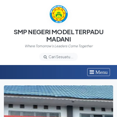
SMP NEGERI MODEL TERPADU
MADANI
Where Tomorrow's Leaders Come Together
Cari Sesuatu...
Menu