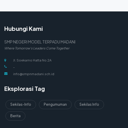
Hubungi Kami
SMP NEGERI MODEL TERPADU MADANI
Where Tomorrow's Leaders Come Together
Jl. Soekarno Hatta No.2A
-
info@smpnmadani.sch.id
Eksplorasi Tag
Sekilas-Info
Pengumuman
Sekilas Info
Berita