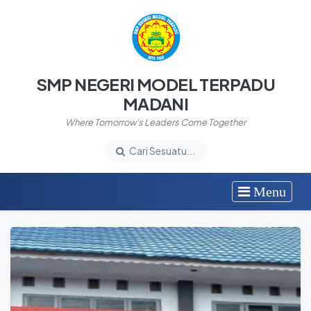
SMP NEGERI MODEL TERPADU
MADANI
Where Tomorrow's Leaders Come Together
Cari Sesuatu...
Menu