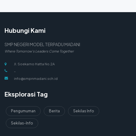
Hubungi Kami
SMP NEGERI MODEL TERPADU MADANI
Where Tomorrow's Leaders Come Together
Jl. Soekarno Hatta No.2A
-
info@smpnmadani.sch.id
Eksplorasi Tag
Pengumuman
Berita
Sekilas Info
Sekilas-Info