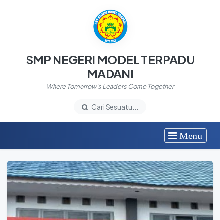
SMP NEGERI MODEL TERPADU
MADANI
Where Tomorrow's Leaders Come Together
Cari Sesuatu...
Menu