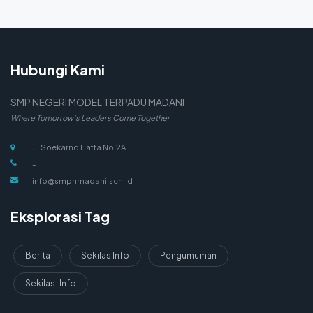
Hubungi Kami
SMP NEGERI MODEL TERPADU MADANI
Where Tomorrow's Leaders Come Together
Jl. Soekarno Hatta No.2A
-
info@smpnmadani.sch.id
Eksplorasi Tag
Berita
Sekilas Info
Pengumuman
Sekilas-Info