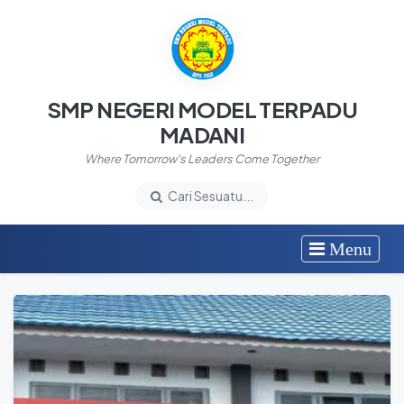
SMP NEGERI MODEL TERPADU
MADANI
Where Tomorrow's Leaders Come Together
Cari Sesuatu...
Menu