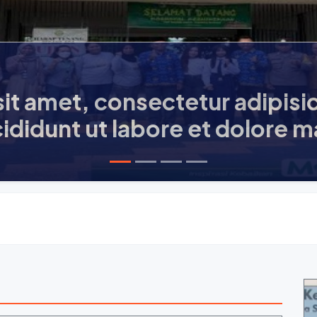
Informasi Utama
ed do
Lorem ipsum dolo
a
eiusmod tempor 