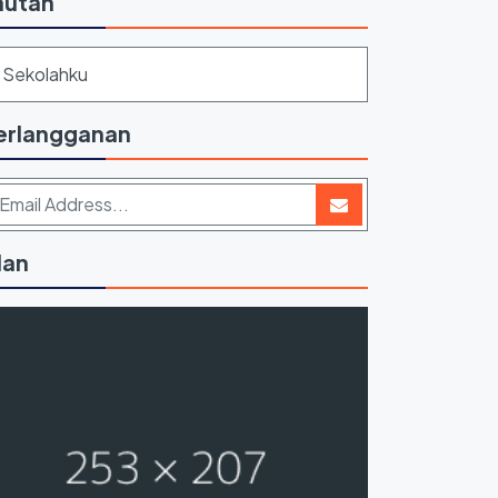
autan
Sekolahku
erlangganan
lan