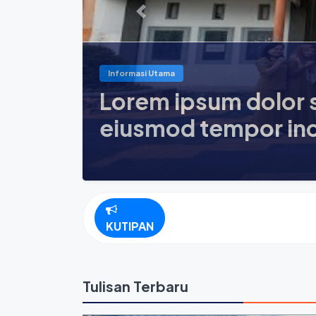
Previous
nsectetur adipisicing elit, s
labore et dolore magna aliqu
KUTIPAN
Tulisan Terbaru