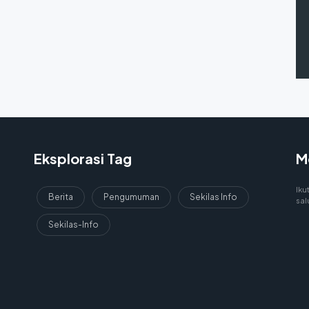
Eksplorasi Tag
M
Iku
Berita
Pengumuman
Sekilas Info
sal
Sekilas-Info