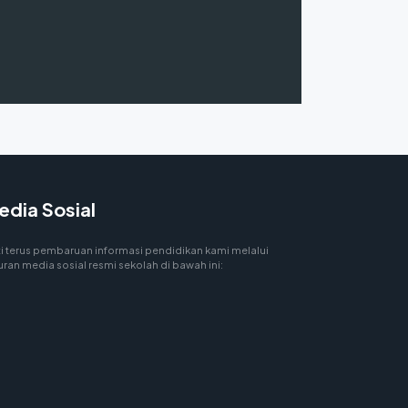
edia Sosial
ti terus pembaruan informasi pendidikan kami melalui
uran media sosial resmi sekolah di bawah ini: