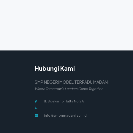
Hubungi Kami
SMP NEGERI MODEL TERPADU MADANI
Where Tomorrow's Leaders Come Together
Jl. Soekarno Hatta No.2A
-
info@smpnmadani.sch.id