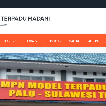
 TERPADU MADANI
ether
SPMB 2026
LIBRARY
E-BOOK
GALERI
ALUMNI