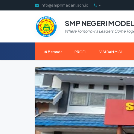
info@smpnmadani.sch.id
-
SMP NEGERI MODEL
Where Tomorrow's Leaders Come Tog
Beranda
PROFIL
VISI DAN MISI