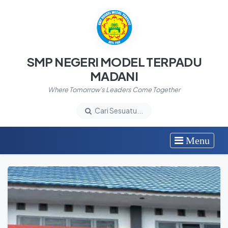
SMP NEGERI MODEL TERPADU
MADANI
Where Tomorrow's Leaders Come Together
Cari Sesuatu...
Menu