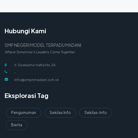
Hubungi Kami
SMP NEGERI MODEL TERPADU MADANI
Where Tomorrow's Leaders Come Together
Jl. Soekarno Hatta No.2A
-
info@smpnmadani.sch.id
Eksplorasi Tag
Pengumuman
Sekilas Info
Sekilas-Info
Berita