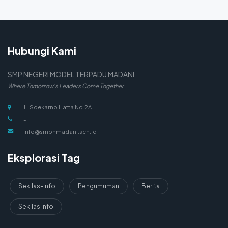
Hubungi Kami
SMP NEGERI MODEL TERPADU MADANI
Where Tomorrow's Leaders Come Together
Jl. Soekarno Hatta No.2A
-
info@smpnmadani.sch.id
Eksplorasi Tag
Sekilas-Info
Pengumuman
Berita
Sekilas Info