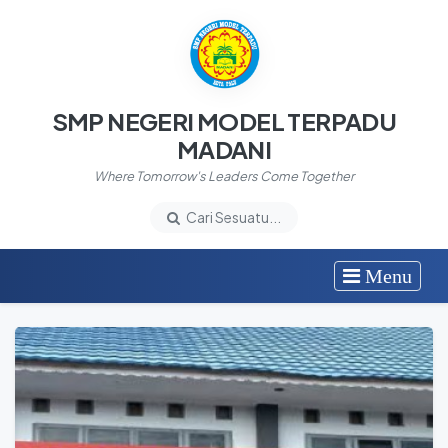
SMP NEGERI MODEL TERPADU
MADANI
Where Tomorrow's Leaders Come Together
Cari Sesuatu...
Menu