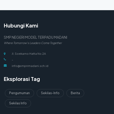
Hubungi Kami
SMP NEGERI MODEL TERPADU MADANI
Where Tomorrow's Leaders Come Together
Jl. Soekarno Hatta No.2A
-
info@smpnmadani.sch.id
Eksplorasi Tag
Pengumuman
Sekilas-Info
Berita
Sekilas Info