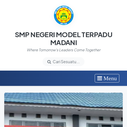
SMP NEGERI MODEL TERPADU
MADANI
Where Tomorrow's Leaders Come Together
Cari Sesuatu...
Menu