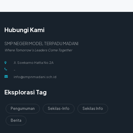
Hubungi Kami
SMP NEGERI MODEL TERPADU MADANI
Where Tomorrow's Leaders Come Together
Jl. Soekarno Hatta No.2A
-
info@smpnmadani.sch.id
Eksplorasi Tag
Pengumuman
Sekilas-Info
Sekilas Info
Berita