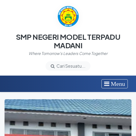
SMP NEGERI MODEL TERPADU
MADANI
Where Tomorrow's Leaders Come Together
Cari Sesuatu...
Menu