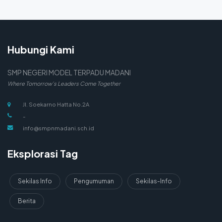
Hubungi Kami
SMP NEGERI MODEL TERPADU MADANI
Where Tomorrow's Leaders Come Together
Jl. Soekarno Hatta No.2A
-
info@smpnmadani.sch.id
Eksplorasi Tag
Sekilas Info
Pengumuman
Sekilas-Info
Berita