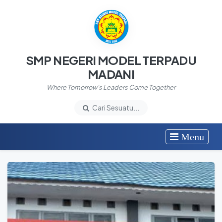
SMP NEGERI MODEL TERPADU
MADANI
Where Tomorrow's Leaders Come Together
Cari Sesuatu...
Menu