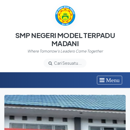
SMP NEGERI MODEL TERPADU
MADANI
Where Tomorrow's Leaders Come Together
Cari Sesuatu...
Menu