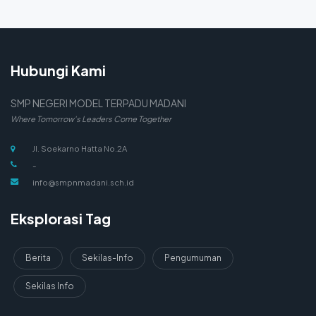
Hubungi Kami
SMP NEGERI MODEL TERPADU MADANI
Where Tomorrow's Leaders Come Together
Jl. Soekarno Hatta No.2A
-
info@smpnmadani.sch.id
Eksplorasi Tag
Berita
Sekilas-Info
Pengumuman
Sekilas Info