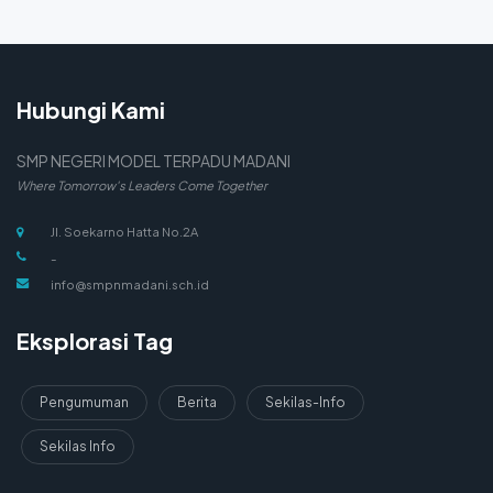
Hubungi Kami
SMP NEGERI MODEL TERPADU MADANI
Where Tomorrow's Leaders Come Together
Jl. Soekarno Hatta No.2A
-
info@smpnmadani.sch.id
Eksplorasi Tag
Pengumuman
Berita
Sekilas-Info
Sekilas Info