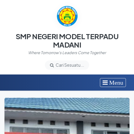
SMP NEGERI MODEL TERPADU
MADANI
Where Tomorrow's Leaders Come Together
Cari Sesuatu...
Menu